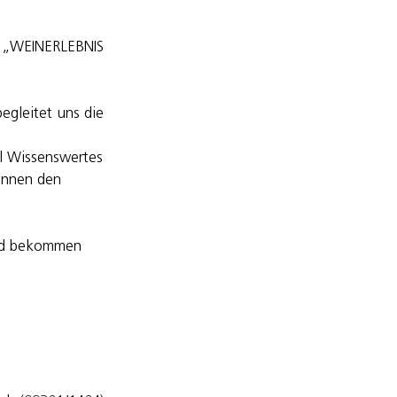
 „WEINERLEBNIS 
gleitet uns die 
l Wissenswertes 
önnen den 
und bekommen 