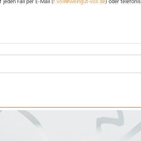
 jeden Fall per E-Mail (
f.voll@weingut-voll.de
) oder telefoni